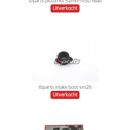
tbparts piston kit 52mm nt50 head
Uitverkocht
tbparts intake boot vm26
Uitverkocht