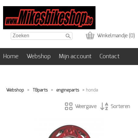
Winkelmandje (0)
Home
Webshop
Mijn account
Contact
Webshop
»
TBparts
»
engineparts
» honda
Weergave
Sorteren