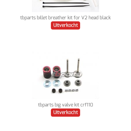
tbparts billet breather kit for V2 head black
Uitverkocht
tbparts big valve kit crf110
Uitverkocht